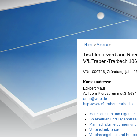
Home
>
Vereine
>
Tischtennisverband Rhe
VfL Traben-Trarbach 18
VNr.: 000716, Gründungsjahr: 1
Kontaktadresse
Eckbert Maul
Auf dem Pferdsgrummet 3, 5684
em.tt@web.de
http://www.vfl-traben-trarbach.de
Mannschaften und Ligeneint
Spielbetrieb und Ergebnisse
Mannschaftsmeldungen und
Vereinsfunktionäre
Vereinsangebote und Koope