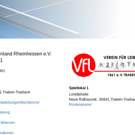
inland Rheinhessen e.V.
61
861
Spiellokal 1
1 Traben-Trarbach
Lorettahalle
Neue Rathausstr., 56841 Traben-Trarba
/abteilungen/tischtennis/
Routenplaner
eilung
 Bilanzen
rationen