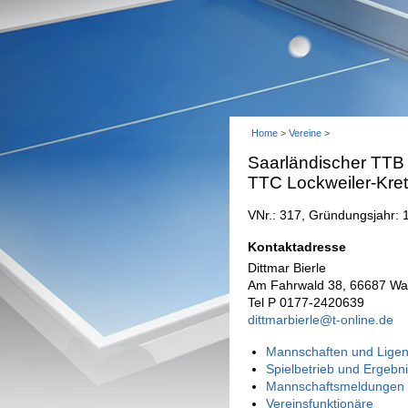
Home
>
Vereine
>
Saarländischer TTB
TTC Lockweiler-Kret
VNr.: 317, Gründungsjahr: 
Kontaktadresse
Dittmar Bierle
Am Fahrwald 38, 66687 Wa
Tel P 0177-2420639
dittmarbierle@t-online.de
Mannschaften und Ligen
Spielbetrieb und Ergebn
Mannschaftsmeldungen 
Vereinsfunktionäre