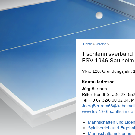
Home
>
Vereine
>
Tischtennisverband
FSV 1946 Saulheim 
VNr.: 120, Gründungsjahr: 
Kontaktadresse
Jörg Bertram
Ritter-Hundt-Straße 22, 55
Tel P 0 67 32/6 00 02 04, M
JoergBertram66@kabelmail
www.fsv-1946-saulheim.de
Mannschaften und Ligen
Spielbetrieb und Ergebn
Mannschaftsmeldungen 