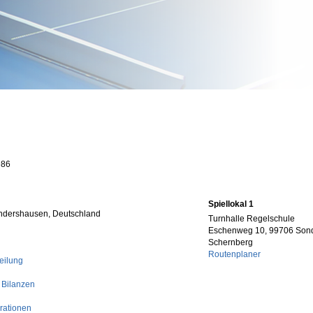
986
Spiellokal 1
ndershausen, Deutschland
Turnhalle Regelschule
Eschenweg 10, 99706 Son
Schernberg
Routenplaner
eilung
 Bilanzen
rationen