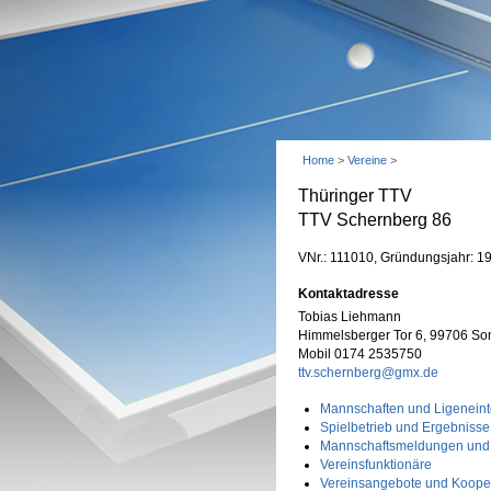
Home
>
Vereine
>
Thüringer TTV
TTV Schernberg 86
VNr.: 111010, Gründungsjahr: 1
Kontaktadresse
Tobias Liehmann
Himmelsberger Tor 6, 99706 So
Mobil 0174 2535750
ttv.schernberg@gmx.de
Mannschaften und Ligeneint
Spielbetrieb und Ergebnisse
Mannschaftsmeldungen und
Vereinsfunktionäre
Vereinsangebote und Koope