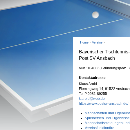
Home
>
Vereine
>
Bayerischer Tischtennis
Post SV Ansbach
VNr.: 104006, Gründungsjahr: 1
Kontaktadresse
Klaus Arold
Flemingweg 14, 91522 Ansbach
Tel P 0981-89255
k.arold@web.de
https://www.postsv-ansbach.de/
Mannschaften und Ligeneint
Spielbetrieb und Ergebnisse
Mannschaftsmeldungen und
Vereinsfunktionäre