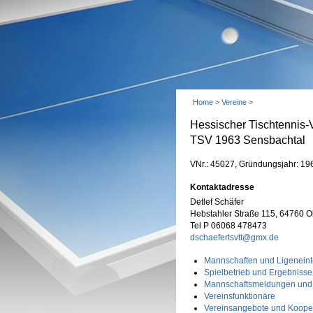
Home
>
Vereine
>
Hessischer Tischtennis-
TSV 1963 Sensbachtal
VNr.: 45027, Gründungsjahr: 19
Kontaktadresse
Detlef Schäfer
Hebstahler Straße 115, 64760 O
Tel P 06068 478473
dschaefertsvtt@gmx.de
Mannschaften und Ligeneint
Spielbetrieb und Ergebnisse
Mannschaftsmeldungen und
Vereinsfunktionäre
Vereinsangebote und Koope