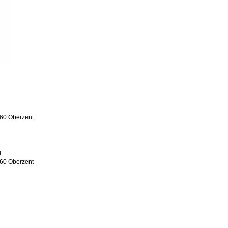
60 Oberzent
l
60 Oberzent