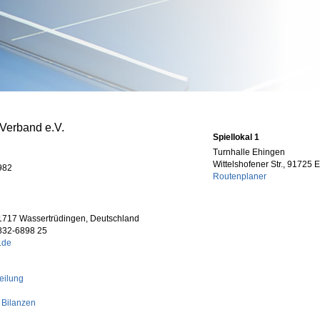
-Verband e.V.
Spiellokal 1
Turnhalle Ehingen
Wittelshofener Str., 91725 
982
Routenplaner
1717 Wassertrüdingen, Deutschland
9832-6898 25
.de
eilung
 Bilanzen