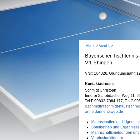
Home
>
Vereine
>
Bayerischer Tischtennis
VfL Ehingen
VNr.: 104026, Gründungsjahr: 1
Kontaktadresse
Schmidt Christoph
Innerer Schobdacher Weg 11, 9
Tel P 09832-7084 177, Tel G 0
c.schmidt@schmidt-haustechnik
anne.danner@web.de
Mannschaften und Ligeneint
Spielbetrieb und Ergebnisse
Mannschaftsmeldungen und
Vereinsfunktionäre