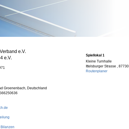
-Verband e.V.
Spiellokal 1
4 e.V.
Kleine Turnhalle
Ittelsburger Strasse , 877
971
Routenplaner
Bad Groenenbach, Deutschland
5566250636
ch.de
eilung
 Bilanzen