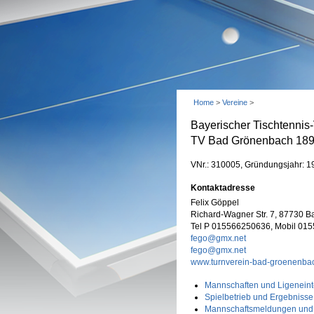
Home
>
Vereine
>
Bayerischer Tischtennis
TV Bad Grönenbach 189
VNr.: 310005, Gründungsjahr: 1
Kontaktadresse
Felix Göppel
Richard-Wagner Str. 7, 87730 
Tel P 015566250636, Mobil 01
fego@gmx.net
fego@gmx.net
www.turnverein-bad-groenenba
Mannschaften und Ligeneint
Spielbetrieb und Ergebnisse
Mannschaftsmeldungen und