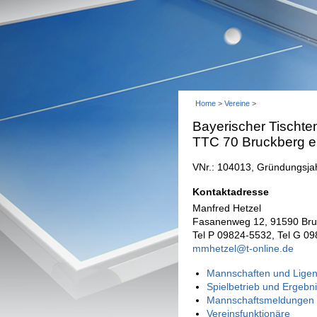
Home
>
Vereine
>
Bayerischer Tischte
TTC 70 Bruckberg e
VNr.: 104013, Gründungsja
Kontaktadresse
Manfred Hetzel
Fasanenweg 12, 91590 Bru
Tel P 09824-5532, Tel G 0
mmhetzel@t-online.de
Mannschaften und Ligen
Spielbetrieb und Ergebn
Mannschaftsmeldungen 
Vereinsfunktionäre