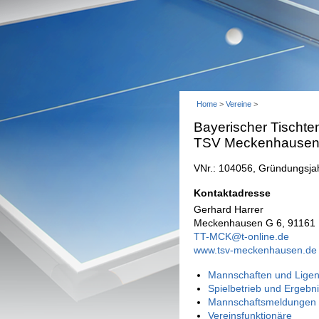
Home
>
Vereine
>
Bayerischer Tischte
TSV Meckenhause
VNr.: 104056, Gründungsja
Kontaktadresse
Gerhard Harrer
Meckenhausen G 6, 91161 Hi
TT-MCK@t-online.de
www.tsv-meckenhausen.de
Mannschaften und Ligen
Spielbetrieb und Ergebn
Mannschaftsmeldungen 
Vereinsfunktionäre