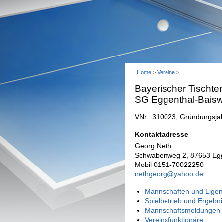
Home
>
Vereine
>
Bayerischer Tischte
SG Eggenthal-Baisw
VNr.: 310023, Gründungsja
Kontaktadresse
Georg Neth
Schwabenweg 2, 87653 Egg
Mobil 0151-70022250
nethgeorg@yahoo.de
Mannschaften und Ligen
Spielbetrieb und Ergebn
Mannschaftsmeldungen 
Vereinsfunktionäre