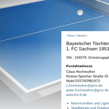
Home
>
Vereine
>
Bayerischer Tischte
1. FC Sachsen 195
VNr.: 104078, Gründungsja
Kontaktadresse
Claus Hochreuther
Rosine-Speicher-Straße 25
Mobil 0157/82981973
c.hochreuther@gmx.de
peter.hochreuther@gmx.de
www.fcs-tt.de
Mannschaften und Ligen
Spielbetrieb und Ergebn