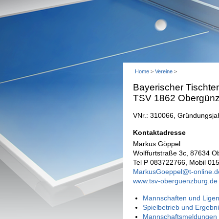
Home
>
Vereine
>
Bayerischer Tischte
TSV 1862 Obergünzb
VNr.: 310066, Gründungsja
Kontaktadresse
Markus Göppel
Wolffurtstraße 3c, 87634 
Tel P 083722766, Mobil 0
MarkusGoeppel@t-online.d
www.tsv-oberguenzburg.de
Mannschaften und Ligen
Spielbetrieb und Ergebn
Mannschaftsmeldungen 