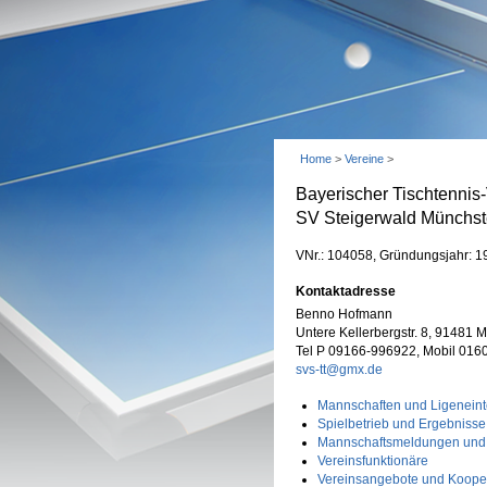
Home
>
Vereine
>
Bayerischer Tischtennis
SV Steigerwald Münchst
VNr.: 104058, Gründungsjahr: 1
Kontaktadresse
Benno Hofmann
Untere Kellerbergstr. 8, 91481
Tel P 09166-996922, Mobil 01
svs-tt@gmx.de
Mannschaften und Ligeneint
Spielbetrieb und Ergebnisse
Mannschaftsmeldungen und
Vereinsfunktionäre
Vereinsangebote und Koope