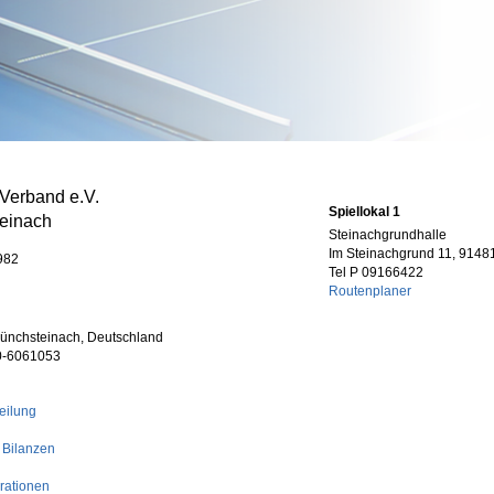
-Verband e.V.
Spiellokal 1
einach
Steinachgrundhalle
Im Steinachgrund 11, 9148
982
Tel P 09166422
Routenplaner
 Münchsteinach, Deutschland
60-6061053
eilung
 Bilanzen
rationen