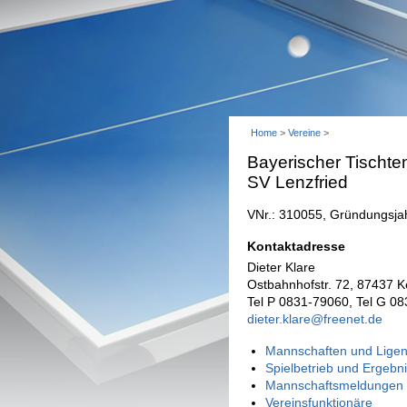
Home
>
Vereine
>
Bayerischer Tischte
SV Lenzfried
VNr.: 310055, Gründungsja
Kontaktadresse
Dieter Klare
Ostbahnhofstr. 72, 87437 
Tel P 0831-79060, Tel G 08
dieter.klare@freenet.de
Mannschaften und Ligen
Spielbetrieb und Ergebn
Mannschaftsmeldungen 
Vereinsfunktionäre