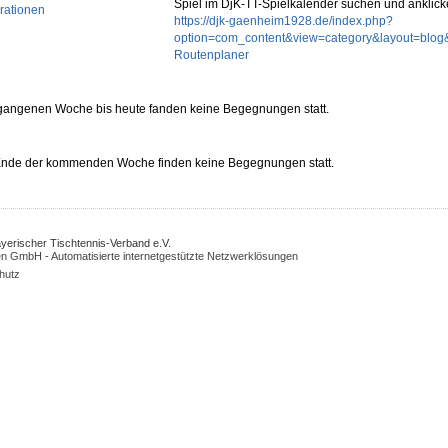
Spiel im DjK-TT-Spielkalender suchen und anklick
rationen
https://djk-gaenheim1928.de/index.php?
option=com_content&view=category&layout=blog
Routenplaner
rgangenen Woche bis heute fanden keine Begegnungen statt.
 Ende der kommenden Woche finden keine Begegnungen statt.
Bayerischer Tischtennis-Verband e.V.
n GmbH - Automatisierte internetgestützte Netzwerklösungen
hutz