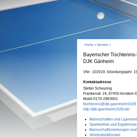
Home
>
Vereine
>
Bayerischer Tischtennis
DJK Gänheim
VNr.: 102019, Gründungsjahr: 1
Kontaktadresse
Stefan Scheuring
Frankenstr. 24, 97450 Arnstein
Mobil 0170-2963001
tischtennis@djk-gaenheim1928
http://djk-gaenheim1928.de/
Mannschaften und Ligeneint
Spielbetrieb und Ergebnisse
Mannschaftsmeldungen und
Vereinsfunktionäre