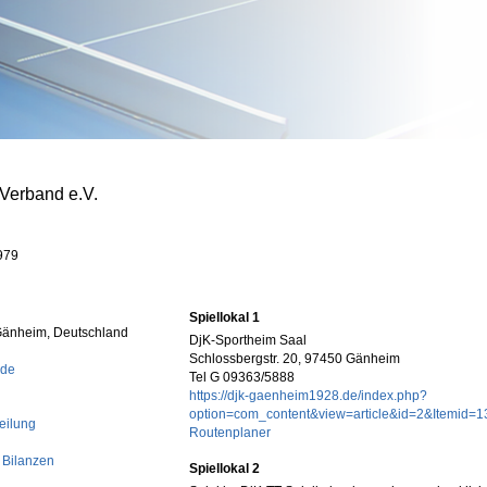
-Verband e.V.
979
Spiellokal 1
-Gänheim, Deutschland
DjK-Sportheim Saal
Schlossbergstr. 20, 97450 Gänheim
.de
Tel G 09363/5888
https://djk-gaenheim1928.de/index.php?
option=com_content&view=article&id=2&Itemid=1
eilung
Routenplaner
 Bilanzen
Spiellokal 2