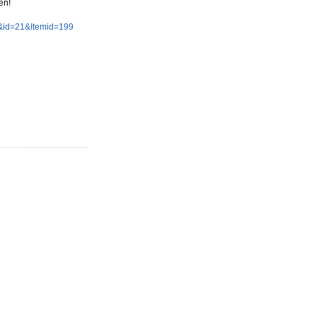
en!
&id=21&Itemid=199