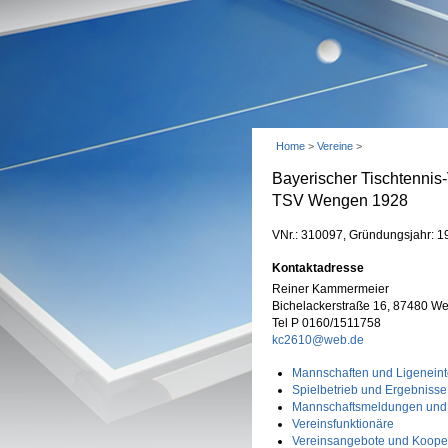
Home
>
Vereine
>
Bayerischer Tischtennis
TSV Wengen 1928
VNr.: 310097, Gründungsjahr: 1
Kontaktadresse
Reiner Kammermeier
Bichelackerstraße 16, 87480 We
Tel P 0160/1511758
kc2610@web.de
Mannschaften und Ligeneint
Spielbetrieb und Ergebnisse
Mannschaftsmeldungen und
Vereinsfunktionäre
Vereinsangebote und Koope