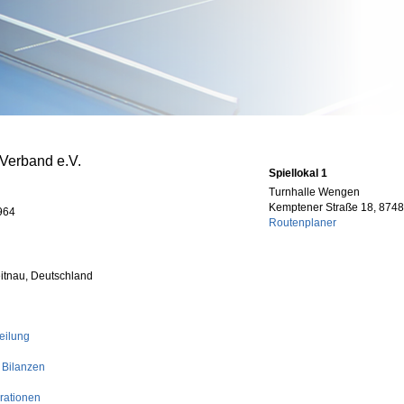
-Verband e.V.
Spiellokal 1
Turnhalle Wengen
Kemptener Straße 18, 874
964
Routenplaner
itnau, Deutschland
eilung
 Bilanzen
rationen