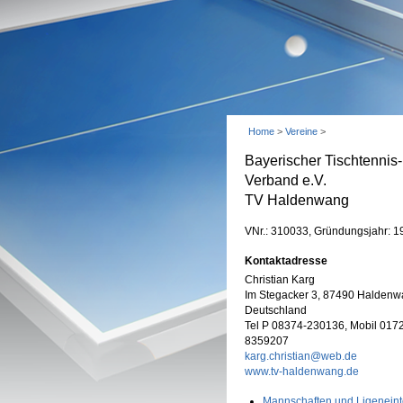
Home
>
Vereine
>
Bayerischer Tischtennis-
Verband e.V.
TV Haldenwang
VNr.: 310033, Gründungsjahr: 1
Kontaktadresse
Christian Karg
Im Stegacker 3, 87490 Haldenw
Deutschland
Tel P 08374-230136, Mobil 017
8359207
karg.christian@web.de
www.tv-haldenwang.de
Mannschaften und Ligeneint