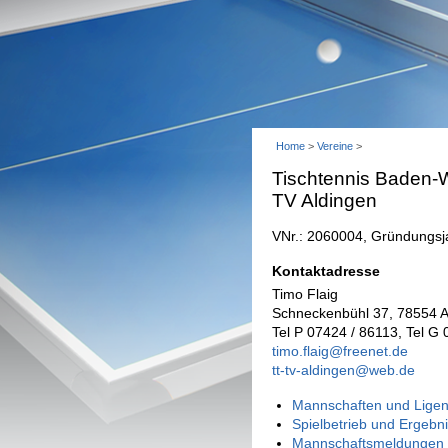
Home
>
Vereine
>
Tischtennis Baden-W
TV Aldingen
VNr.: 2060004, Gründungsj
Kontaktadresse
Timo Flaig
Schneckenbühl 37, 78554 A
Tel P 07424 / 86113, Tel 
timo.flaig@freenet.de
tt-tv-aldingen@web.de
Mannschaften und Ligen
Spielbetrieb und Ergebn
Mannschaftsmeldungen 