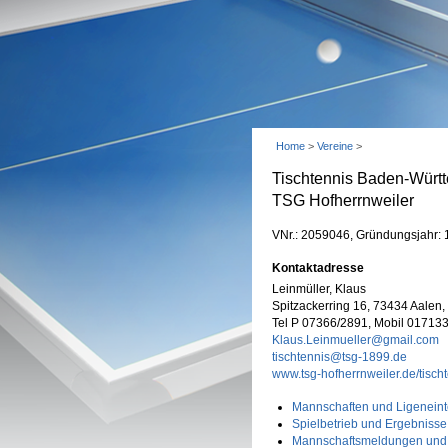
Home
>
Vereine
>
Tischtennis Baden-Württ
TSG Hofherrnweiler
VNr.: 2059046, Gründungsjahr:
Kontaktadresse
Leinmüller, Klaus
Spitzackerring 16, 73434 Aalen
Tel P 07366/2891, Mobil 01713
Klaus.Leinmueller@gmail.com
tischtennis@tsg-1899.de
www.tsg-hofherrnweiler.de/tisch
Mannschaften und Ligeneint
Spielbetrieb und Ergebnisse
Mannschaftsmeldungen und