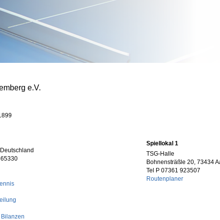
emberg e.V.
 1899
Spiellokal 1
, Deutschland
TSG-Halle
365330
Bohnensträßle 20, 73434 A
Tel P 07361 923507
Routenplaner
tennis
eilung
 Bilanzen