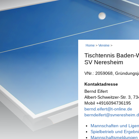
Home
>
Vereine
>
Tischtennis Baden-W
SV Neresheim
VNr.: 2059068, Gründungsj
Kontaktadresse
Bernd Eifert
Albert-Schweitzer-Str. 3, 
Mobil +4916094736195
bernd.eifert@t-online.de
berndeifert@svneresheim.
Mannschaften und Ligen
Spielbetrieb und Ergebn
Mannschaftsmeldungen 