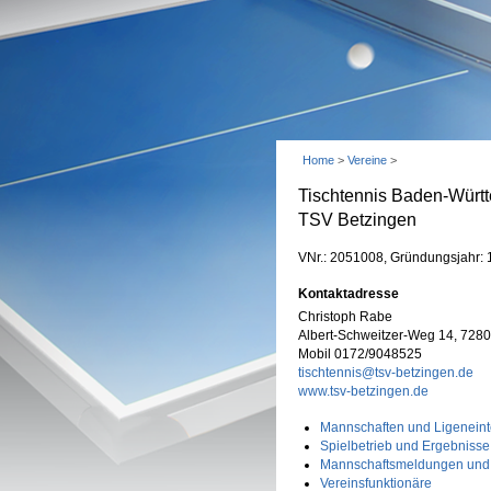
Home
>
Vereine
>
Tischtennis Baden-Württ
TSV Betzingen
VNr.: 2051008, Gründungsjahr:
Kontaktadresse
Christoph Rabe
Albert-Schweitzer-Weg 14, 728
Mobil 0172/9048525
tischtennis@tsv-betzingen.de
www.tsv-betzingen.de
Mannschaften und Ligeneint
Spielbetrieb und Ergebnisse
Mannschaftsmeldungen und
Vereinsfunktionäre