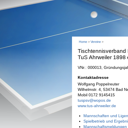
Home
>
Vereine
>
Tischtennisverband
TuS Ahrweiler 1898 e
VNr.: 000013, Gründungsja
Kontaktadresse
Wolfgang Poppelreuter
Wilhelmstr. 4, 53474 Bad N
Mobil 0172 9145415
tuspsv@wopos.de
www.tus-ahrweiler.de
Mannschaften und Ligen
Spielbetrieb und Ergebn
Mannschaftsmeldungen 