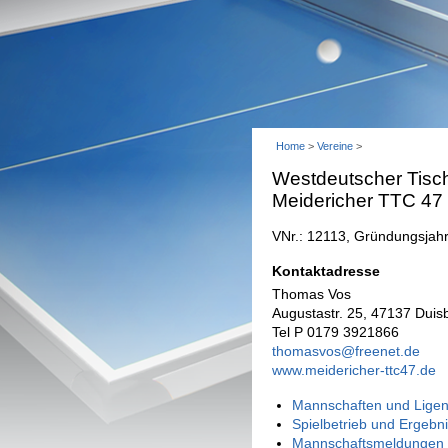
Home
>
Vereine
>
Westdeutscher Tisch
Meidericher TTC 47 
VNr.: 12113, Gründungsjah
Kontaktadresse
Thomas Vos
Augustastr. 25, 47137 Duis
Tel P 0179 3921866
thomasvos@freenet.de
www.meidericher-ttc47.de
Mannschaften und Ligen
Spielbetrieb und Ergebn
Mannschaftsmeldungen 