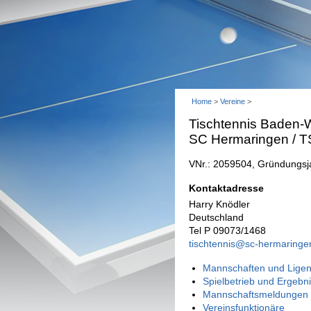
Home
>
Vereine
>
Tischtennis Baden-W
SC Hermaringen / 
VNr.: 2059504, Gründungsj
Kontaktadresse
Harry Knödler
Deutschland
Tel P 09073/1468
tischtennis@sc-hermaringe
Mannschaften und Ligen
Spielbetrieb und Ergebn
Mannschaftsmeldungen 
Vereinsfunktionäre