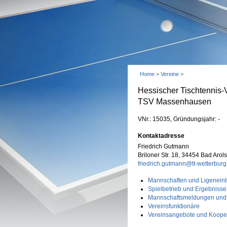
Home
>
Vereine
>
Hessischer Tischtennis-
TSV Massenhausen
VNr.: 15035, Gründungsjahr: -
Kontaktadresse
Friedrich Gutmann
Briloner Str. 18, 34454 Bad Aro
friedrich.gutmann@tt-wetterbu
Mannschaften und Ligeneint
Spielbetrieb und Ergebnisse
Mannschaftsmeldungen und
Vereinsfunktionäre
Vereinsangebote und Koope