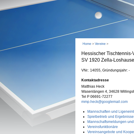
Home
>
Vereine
>
Hessischer Tischtennis-
SV 1920 Zella-Loshaus
VNr.: 14055, Gründungsjahr: -
Kontaktadresse
Matthias Heck
Wasenlängen 4, 34628 Willings
Tel P 06691-72277
mmp.heck@googlemail.com
Mannschaften und Ligeneint
Spielbetrieb und Ergebnisse
Mannschaftsmeldungen und
Vereinsfunktionäre
Vereinsangebote und Koope