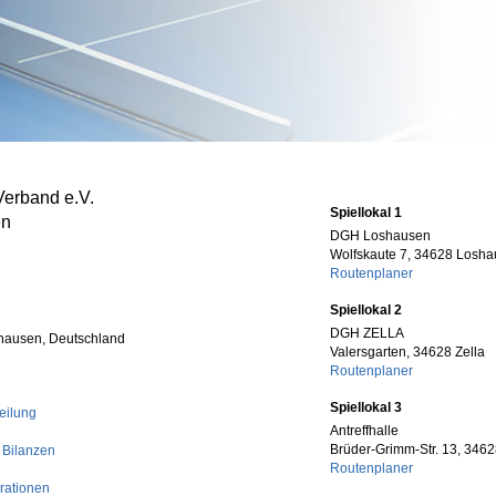
Verband e.V.
Spiellokal 1
en
DGH Loshausen
Wolfskaute 7, 34628 Losh
Routenplaner
Spiellokal 2
DGH ZELLA
hausen, Deutschland
Valersgarten, 34628 Zella
Routenplaner
Spiellokal 3
eilung
Antreffhalle
Brüder-Grimm-Str. 13, 346
 Bilanzen
Routenplaner
rationen