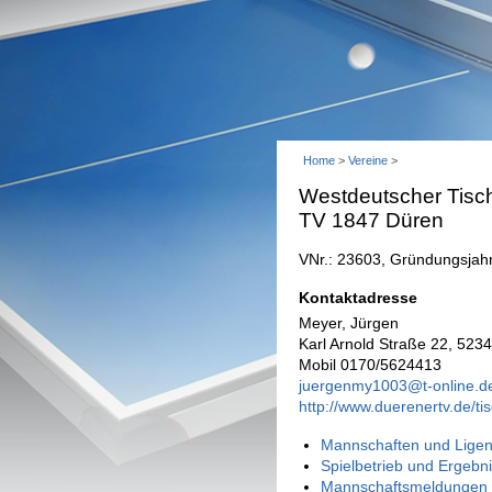
Home
>
Vereine
>
Westdeutscher Tisch
TV 1847 Düren
VNr.: 23603, Gründungsjah
Kontaktadresse
Meyer, Jürgen
Karl Arnold Straße 22, 523
Mobil 0170/5624413
juergenmy1003@t-online.d
http://www.duerenertv.de/ti
Mannschaften und Ligen
Spielbetrieb und Ergebn
Mannschaftsmeldungen 