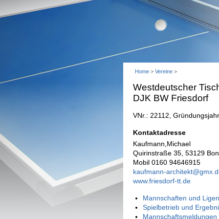
Home
>
Vereine
>
Westdeutscher Tisch
DJK BW Friesdorf
VNr.: 22112, Gründungsjah
Kontaktadresse
Kaufmann,Michael
Quirinstraße 35, 53129 Bo
Mobil 0160 94646915
kaufmann-architekt@gmx.d
www.friesdorf-tt.de
Mannschaften und Ligen
Spielbetrieb und Ergebn
Mannschaftsmeldungen 