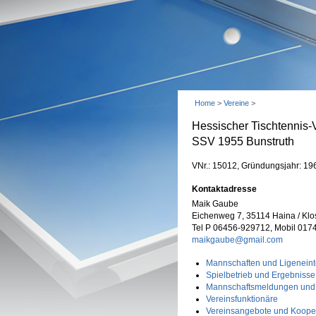
Home
>
Vereine
>
Hessischer Tischtennis-
SSV 1955 Bunstruth
VNr.: 15012, Gründungsjahr: 19
Kontaktadresse
Maik Gaube
Eichenweg 7, 35114 Haina / Klo
Tel P 06456-929712, Mobil 017
maikgaube@gmail.com
Mannschaften und Ligeneint
Spielbetrieb und Ergebnisse
Mannschaftsmeldungen und
Vereinsfunktionäre
Vereinsangebote und Koope