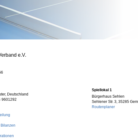
Verband e.V.
66
Spiellokal 1
ster, Deutschland
Bürgerhaus Sehlen
4 9601292
Sehlener Str. 3, 35285 Ge
Routenplaner
eilung
 Bilanzen
rationen