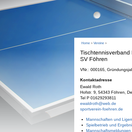
Home
>
Vereine
>
Tischtennisverband
SV Föhren
VNr.: 000165, Gründungsja
Kontaktadresse
Ewald Roth
Hofstr. 9, 54343 Föhren, D
Tel P 01629293811
ewaldroth@web.de
sportverein-foehren.de
Mannschaften und Ligen
Spielbetrieb und Ergebn
Mannschaftsmeldungen 