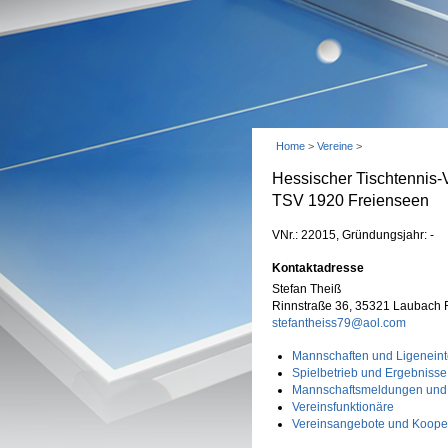
Home
>
Vereine
>
Hessischer Tischtennis-
TSV 1920 Freienseen
VNr.: 22015, Gründungsjahr: -
Kontaktadresse
Stefan Theiß
Rinnstraße 36, 35321 Laubach 
stefantheiss79@aol.com
Mannschaften und Ligeneint
Spielbetrieb und Ergebnisse
Mannschaftsmeldungen und
Vereinsfunktionäre
Vereinsangebote und Koope