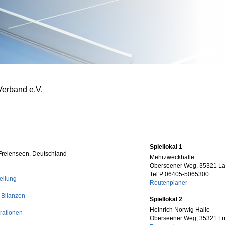
Verband e.V.
Spiellokal 1
Freienseen, Deutschland
Mehrzweckhalle
Oberseener Weg, 35321 L
Tel P 06405-5065300
eilung
Routenplaner
 Bilanzen
Spiellokal 2
Heinrich Norwig Halle
rationen
Oberseener Weg, 35321 Fr