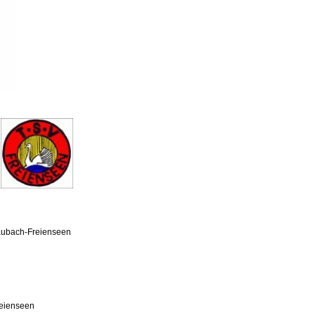
aubach-Freienseen
eienseen