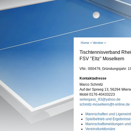
Home
>
Vereine
>
Tischtennisverband Rhe
FSV "Eltz" Moselkern
VNr.: 000479, Gründungsjahr: 1
Kontaktadresse
Marco Schmitz
Auf der Spreeg 13, 56294 Wier
Mobil 0176-40433223
seilergass_83@yahoo.de
schmitz-moselkern@t-online.de
Mannschaften und Ligeneint
Spielbetrieb und Ergebnisse
Mannschaftsmeldungen und
Vereinsfunktionäre