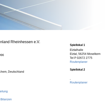
inland Rheinhessen e.V.
Spiellokal 1
Elztalhalle
Elztal, 56254 Moselkern
996
Tel P 02672 2775
Routenplaner
Spiellokal 2
schem, Deutschland
,
Routenplaner
eilung
 Bilanzen