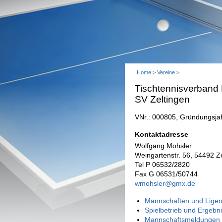
Home
>
Vereine
>
Tischtennisverband
SV Zeltingen
VNr.: 000805, Gründungsja
Kontaktadresse
Wolfgang Mohsler
Weingartenstr. 56, 54492 Z
Tel P 06532/2820
Fax G 06531/50744
wmohsler@gmx.de
Mannschaften und Ligen
Spielbetrieb und Ergebn
Mannschaftsmeldungen 