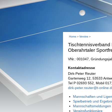
Home
>
Vereine
>
Tischtennisverband
Oberahrtaler Sportf
VNr.: 001047, Gründungsja
Kontaktadresse
Dirk-Peter Reuter
Gartenweg 12, 53533 Antwe
Tel P 02693 552, Mobil 01
dirk-peter.reuter@t-online.
Mannschaften und Ligen
Spielbetrieb und Ergebn
Mannschaftsmeldungen 
Vereinsfunktionäre