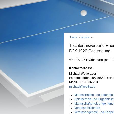
Home
>
Vereine
>
Tischtennisverband Rhe
DJK 1920 Ochtendung
VNr.: 001251, Gründungsjahr: 1
Kontaktadresse
Michael Wetterauer
Im Bergfrieden 18A, 56299 Och
Mobil 0176/61327531
michael@wettis.de
Mannschaften und Ligeneint
Spielbetrieb und Ergebnisse
Mannschaftsmeldungen und
Vereinsfunktionäre
Vereinsangebote und Koope