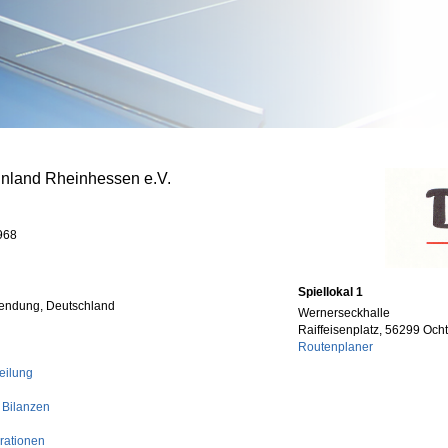
inland Rheinhessen e.V.
968
Spiellokal 1
tendung, Deutschland
Wernerseckhalle
Raiffeisenplatz, 56299 Oc
Routenplaner
eilung
 Bilanzen
rationen