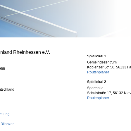
inland Rheinhessen e.V.
Spiellokal 1
h
Gemeindezentrum
Koblenzer Str. 50, 56133 
966
Routenplaner
Spiellokal 2
Sporthalle
utschland
Schulstraße 17, 56132 Nie
Routenplaner
eilung
 Bilanzen