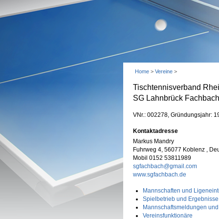
Home
>
Vereine
>
Tischtennisverband Rhe
SG Lahnbrück Fachbac
VNr.: 002278, Gründungsjahr: 1
Kontaktadresse
Markus Mandry
Fuhrweg 4, 56077 Koblenz , De
Mobil 0152 53811989
sgfachbach@gmail.com
www.sgfachbach.de
Mannschaften und Ligeneint
Spielbetrieb und Ergebnisse
Mannschaftsmeldungen und
Vereinsfunktionäre