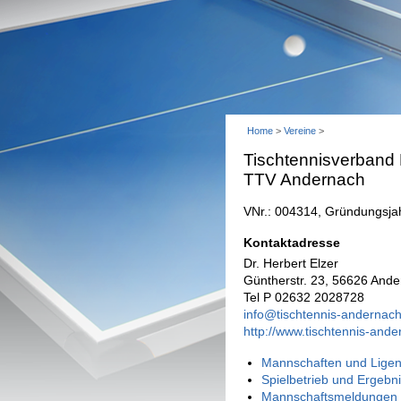
Home
>
Vereine
>
Tischtennisverband
TTV Andernach
VNr.: 004314, Gründungsja
Kontaktadresse
Dr. Herbert Elzer
Güntherstr. 23, 56626 And
Tel P 02632 2028728
info@tischtennis-andernac
http://www.tischtennis-and
Mannschaften und Ligen
Spielbetrieb und Ergebn
Mannschaftsmeldungen 