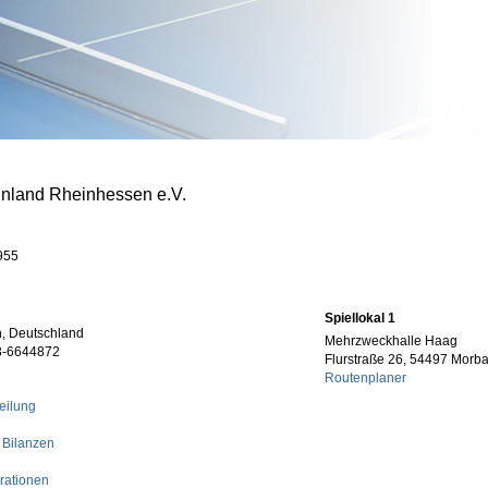
inland Rheinhessen e.V.
955
Spiellokal 1
, Deutschland
Mehrzweckhalle Haag
73-6644872
Flurstraße 26, 54497 Morb
Routenplaner
eilung
 Bilanzen
rationen