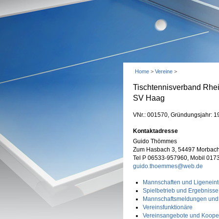
Home
>
Vereine
>
Tischtennisverband Rhe
SV Haag
VNr.: 001570, Gründungsjahr: 1
Kontaktadresse
Guido Thömmes
Zum Hasbach 3, 54497 Morbach
Tel P 06533-957960, Mobil 01
guido.thoemmes@web.de
Mannschaften und Ligeneint
Spielbetrieb und Ergebnisse
Mannschaftsmeldungen und
Vereinsfunktionäre
Vereinsangebote und Koope