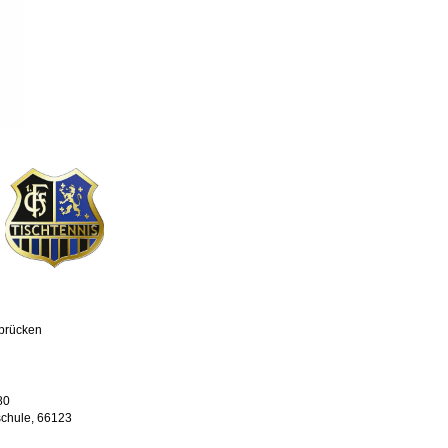
brücken
80
chule, 66123