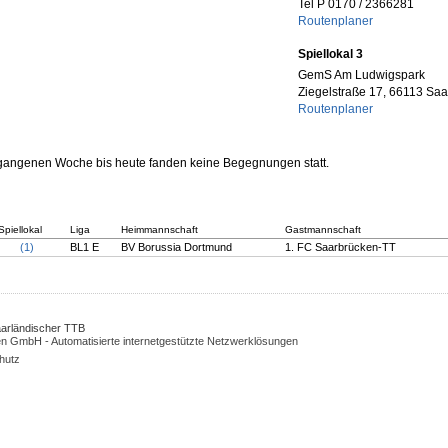
Tel P 0170 / 2366281
Routenplaner
Spiellokal 3
GemS Am Ludwigspark
Ziegelstraße 17, 66113 Sa
Routenplaner
rgangenen Woche bis heute fanden keine Begegnungen statt.
Spiellokal
Liga
Heimmannschaft
Gastmannschaft
(1)
BL1 E
BV Borussia Dortmund
1. FC Saarbrücken-TT
Saarländischer TTB
n GmbH - Automatisierte internetgestützte Netzwerklösungen
hutz