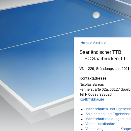
Home
>
Vereine
>
Saarländischer TTB
1. FC Saarbrücken-TT
VNr.: 229, Gründungsjahr: 2011
Kontaktadresse
Nicolas Barrois
Fennerstraße 62a, 66127 Saarb
Tel P 06898 933026
fcs-tt@tibhar.de
Mannschaften und Ligeneint
Spielbetrieb und Ergebnisse
Mannschaftsmeldungen und
Vereinsfunktionäre
Vereinsangebote und Koope