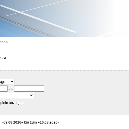
usen
>
isse
bis
piele anzeigen
»09.08.2026« bis zum »16.08.2026«