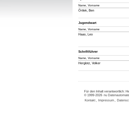
Name, Vorname
Örtlek, Ben
Jugendwart
Name, Vorname
Haas, Leo
Schriftführer
Name, Vorname
Herglotz, Volker
Für den Inhalt verantwortlich: 
© 1999-2026
nu Datenautomate
Kontakt
,
Impressum
,
Datensc