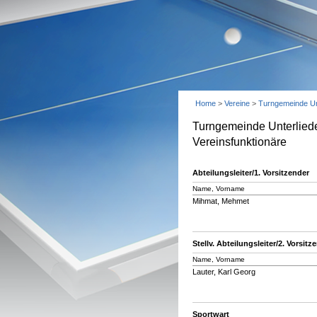
Home
>
Vereine
>
Turngemeinde Un
Turngemeinde Unterlied
Vereinsfunktionäre
Abteilungsleiter/1. Vorsitzender
Name, Vorname
Mihmat, Mehmet
Stellv. Abteilungsleiter/2. Vorsitz
Name, Vorname
Lauter, Karl Georg
Sportwart