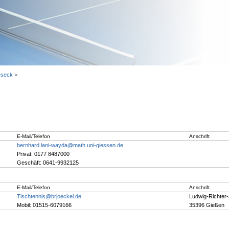
eseck
>
E-Mail/Telefon
Anschrift
bernhard.lani-wayda@math.uni-giessen.de
Privat: 0177 8487000
Geschäft: 0641-9932125
E-Mail/Telefon
Anschrift
Tischtennis@brjoeckel.de
Ludwig-Richter-
Mobil: 01515-6079166
35396 Gießen