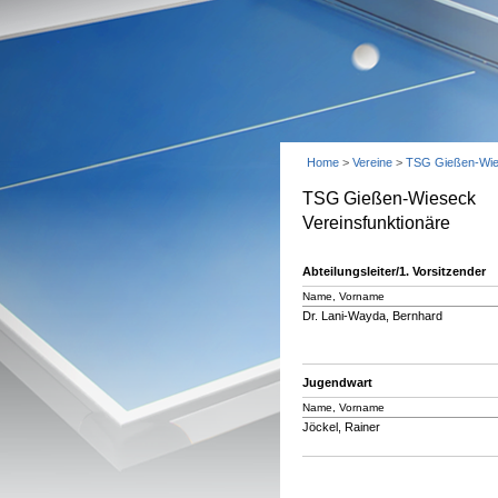
Home
>
Vereine
>
TSG Gießen-Wi
TSG Gießen-Wieseck
Vereinsfunktionäre
Abteilungsleiter/1. Vorsitzender
Name, Vorname
Dr. Lani-Wayda, Bernhard
Jugendwart
Name, Vorname
Jöckel, Rainer