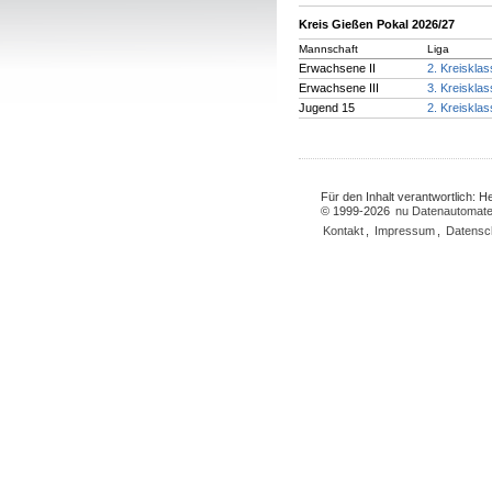
Kreis Gießen Pokal 2026/27
Mannschaft
Liga
Erwachsene II
2. Kreiskla
Erwachsene III
3. Kreiskla
Jugend 15
2. Kreiskla
Für den Inhalt verantwortlich: 
© 1999-2026
nu Datenautomate
Kontakt
,
Impressum
,
Datensc