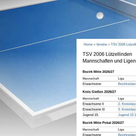
Home
>
Vereine
>
TSV 2006 Lützell
TSV 2006 Lützellinden
Mannschaften und Ligen
Bezirk Mitte 2026/27
Mannschaft
Liga
Erwachsene
Bezirksklas
Kreis Gießen 2026/27
Mannschaft
Liga
Erwachsene II
2. Kreisklas
Erwachsene III
3. Kreisklas
Jugend 15
Jugend 15 2
Bezirk Mitte Pokal 2026/27
Mannschaft
Liga
Erwachsene
Bezirksklas