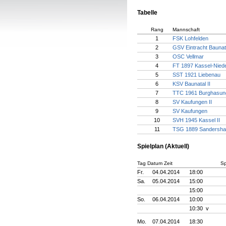
Tabelle
Rang
Mannschaft
1
FSK Lohfelden
2
GSV Eintracht Baunat
3
OSC Vellmar
4
FT 1897 Kassel-Nied
5
SST 1921 Liebenau
6
KSV Baunatal II
7
TTC 1961 Burghasun
8
SV Kaufungen II
9
SV Kaufungen
10
SVH 1945 Kassel II
11
TSG 1889 Sandersha
Spielplan (Aktuell)
Tag Datum Zeit
Sp
Fr.
04.04.2014
18:00
Sa.
05.04.2014
15:00
15:00
So.
06.04.2014
10:00
10:30 v
Mo.
07.04.2014
18:30