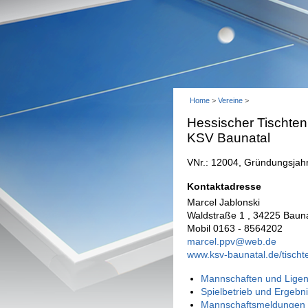
Home
>
Vereine
>
Hessischer Tischten
KSV Baunatal
VNr.: 12004, Gründungsjah
Kontaktadresse
Marcel Jablonski
Waldstraße 1 , 34225 Bauna
Mobil 0163 - 8564202
marcel.ppv@web.de
www.ksv-baunatal.de/tischt
Mannschaften und Ligen
Spielbetrieb und Ergebn
Mannschaftsmeldungen 