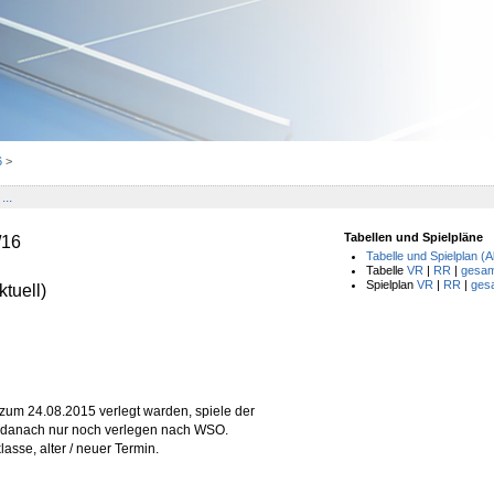
6
>
...
Tabellen und Spielpläne
/16
Tabelle und Spielplan (A
Tabelle
VR
|
RR
|
gesam
Spielplan
VR
|
RR
|
ges
tuell)
zum 24.08.2015 verlegt warden, spiele der
 danach nur noch verlegen nach WSO.
asse, alter / neuer Termin.