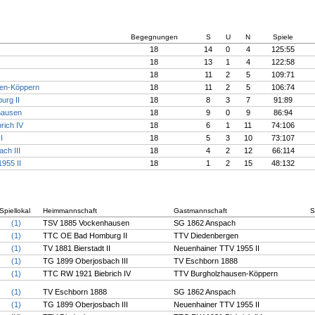
Begegnungen
S
U
N
Spiele
18
14
0
4
125:55
18
13
1
4
122:58
18
11
2
5
109:71
en-Köppern
18
11
2
5
106:74
rg II
18
8
3
7
91:89
hausen
18
9
0
9
86:94
rich IV
18
6
1
11
74:106
I
18
5
3
10
73:107
ch III
18
4
2
12
66:114
955 II
18
1
2
15
48:132
Spiellokal
Heimmannschaft
Gastmannschaft
S
(1)
TSV 1885 Vockenhausen
SG 1862 Anspach
(1)
TTC OE Bad Homburg II
TTV Diedenbergen
(1)
TV 1881 Bierstadt II
Neuenhainer TTV 1955 II
(1)
TG 1899 Oberjosbach III
TV Eschborn 1888
(1)
TTC RW 1921 Biebrich IV
TTV Burgholzhausen-Köppern
(1)
TV Eschborn 1888
SG 1862 Anspach
(1)
TG 1899 Oberjosbach III
Neuenhainer TTV 1955 II