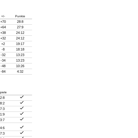
+/-
Punkte
+70
28:8
+64
27:9
+38
24:12
+32
24:12
+2
19:17
-8
18:18
-32
13:23
-34
13:23
-48
10:26
-84
4:32
piele
2:8
8:2
7:3
1:9
3:7
4:6
7:3