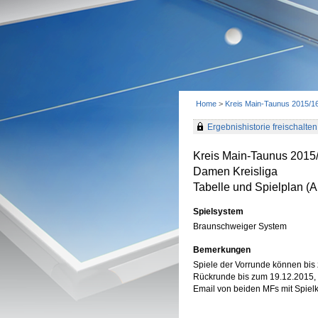
Home
>
Kreis Main-Taunus 2015/1
Ergebnishistorie freischalten 
Kreis Main-Taunus 2015
Damen Kreisliga
Tabelle und Spielplan (Ak
Spielsystem
Braunschweiger System
Bemerkungen
Spiele der Vorrunde können bis 
Rückrunde bis zum 19.12.2015,
Email von beiden MFs mit Spielkl