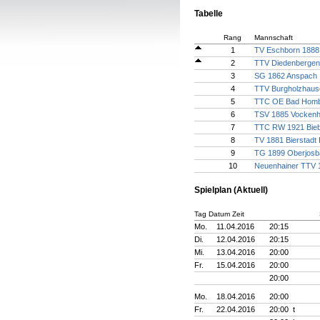
Tabelle
Rang
Mannschaft
1
TV Eschborn 1888
2
TTV Diedenbergen
3
SG 1862 Anspach
4
TTV Burgholzhaus
5
TTC OE Bad Hombu
6
TSV 1885 Vocken
7
TTC RW 1921 Bieb
8
TV 1881 Bierstadt I
9
TG 1899 Oberjosba
10
Neuenhainer TTV 1
Spielplan (Aktuell)
Tag Datum Zeit
Mo.
11.04.2016
20:15
Di.
12.04.2016
20:15
Mi.
13.04.2016
20:00
Fr.
15.04.2016
20:00
20:00
Mo.
18.04.2016
20:00
Fr.
22.04.2016
20:00 t