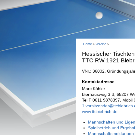
Home
>
Vereine
>
Hessischer Tischten
TTC RW 1921 Biebr
VNr.: 36002, Gründungsjah
Kontaktadresse
Marc Köhler
Bierhausweg 3 B, 65207 W
Tel P 0611 9878397, Mobil
1.vorsitzender@ttcbiebrich.
www.ttcbiebrich.de
Mannschaften und Ligen
Spielbetrieb und Ergebn
Mannschaftsmeldungen 