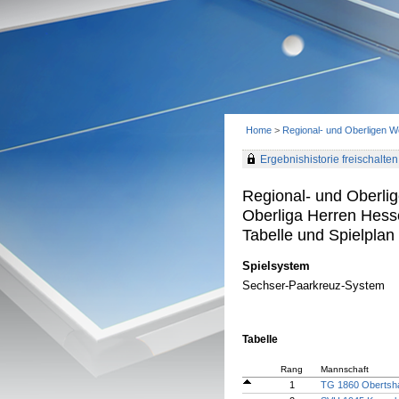
Home
>
Regional- und Oberligen 
Ergebnishistorie freischalten 
Regional- und Oberli
Oberliga Herren Hes
Tabelle und Spielplan 
Spielsystem
Sechser-Paarkreuz-System
Tabelle
Rang
Mannschaft
1
TG 1860 Obertsh