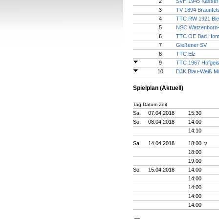
2
SVH 1945 Kassel
3
TV 1894 Braunfel
4
TTC RW 1921 Bie
5
NSC Watzenborn-
6
TTC OE Bad Homb
7
Gießener SV
8
TTC Elz
9
TTC 1967 Hofgei
10
DJK Blau-Weiß M
Spielplan (Aktuell)
Tag Datum Zeit
Sa.
07.04.2018
15:30
So.
08.04.2018
14:00
14:10
Sa.
14.04.2018
18:00 v
18:00
19:00
So.
15.04.2018
14:00
14:00
14:00
14:00
14:00