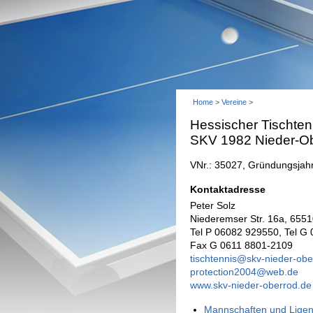
Home
>
Vereine
>
Hessischer Tischten
SKV 1982 Nieder-O
VNr.: 35027, Gründungsjah
Kontaktadresse
Peter Solz
Niederemser Str. 16a, 6551
Tel P 06082 929550, Tel G
Fax G 0611 8801-2109
tischtennis@skv-nieder-obe
protection2004@web.de
www.skv-nieder-oberrod.de
Mannschaften und Ligen